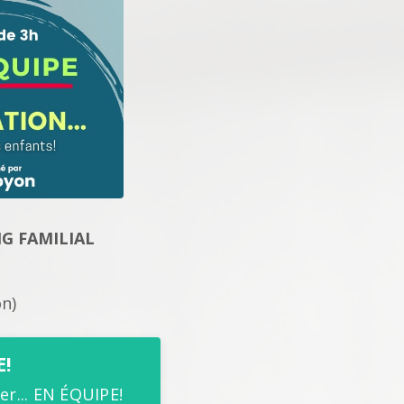
G FAMILIAL
on)
E!
er... EN ÉQUIPE!