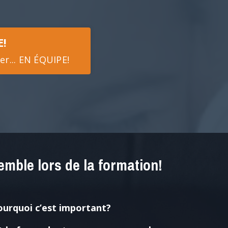
E!
er... EN ÉQUIPE!
emble lors de la formation!
pourquoi c’est important?