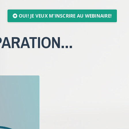
OUI! JE VEUX M'INSCRIRE AU WEBINAIRE!
ARATION...