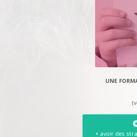
UNE FORMA
(v
+ avoir des str