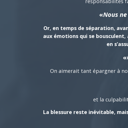
responsabilités fa
«
Nous ne 
Or, en temps de séparation, avant,
aux émotions qui se bousculent,
en s’as
«
On aimerait tant épargner à nos
et la culpabil
La blessure reste inévitable, mai