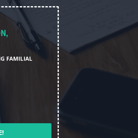
N,
G FAMILIAL
E!