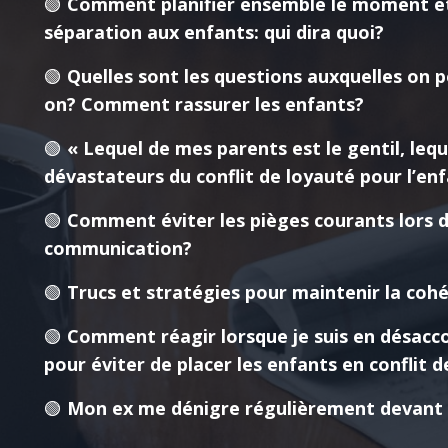
🟢
Comment planifier ensemble le moment et 
séparation aux enfants: qui dira quoi?
🟢
Quelles sont les questions auxquelles on 
on? Comment rassurer les enfants?
🟢
« Lequel de mes parents est le gentil, leq
dévastateurs du conflit de loyauté pour l’enf
🟢
Comment éviter les pièges courants lors 
communication?
🟢
Trucs et stratégies pour maintenir la cohés
🟢
Comment réagir lorsque je suis en désaccor
pour éviter de placer les enfants en conflit 
🟢
Mon ex me dénigre régulièrement devant le