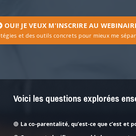
OUI! JE VEUX M'INSCRIRE AU WEBINAIR
atégies et des outils concrets pour mieux me sépar
Voici les questions explorées ens
🟢
La co-parentalité, qu’est-ce que c’est et 